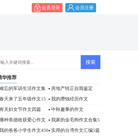
会员登录
会员注册
精华推荐
难忘的军训生活作文集
房地产转正自我鉴定
合6篇
春天来了五年级作文15
我的攒钱经历作文
篇
有关妇女节作文四篇
中秋趣事的作文
播种美德收获爱心作文
我家的金毛狗作文合集5
篇
我的爸爸小学生作文450
实用的台湾作文汇编5篇