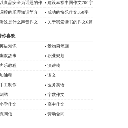
字
以食品安全为话题的作
建设幸福中国作文700字
文
调腔的乐理知识简介
成功的快乐作文350字
听这是什么声音作文
关于我爱读书的作文6篇
猜你喜欢
英语知识
景物简笔画
幽默故事
职业规划
声乐教程
演讲稿
加油稿
语文
手工制作
医务英语
刺绣
字数作文
小学作文
高中作文
慰问信
劳动合同