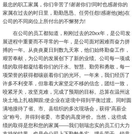
最忠的职工家属，你们辛苦了!谢谢你们!同时也感谢你的
家属在过去的时日里，勤勤恳恳、任劳任怨!感谢他(她)在
公司的不同岗位上所付出的不懈努力!
在公司的员工都知道，刚刚过去的20xx年，是公司发
展进程中重要而不寻常的一年，是公司面对困难而奋力拼
搏的一年。从炎炎夏日到数九天寒，他们始终勤奋工作，
艰苦奉献，为公司的发展创下了新的业绩。公司每一项成
绩的取得都凝结着你们的汗水、智慧、勤劳和勇敢，每一
项荣誉的获得都镶嵌着你们的光环。一年来，我们经历了
许多不利变革，但靠着大家坚定不移的信念，团结一致，
咬紧牙关，攻坚克难，完成了预期的目标。总算在温州这
块土地上扎稳脚跟;使企业在逆境中得到平衡过渡。同时圆
满地接待了省、市、县组织的多次现场会，获得“高薪企
业”称号。并得到省委、市委的高度评价。当然，这些成
绩的取得是您和您的家属——我们朝瑞忠实的员工们大力
支持的结果，也是全公司上下勤勉务实、埋头苦干、锐意