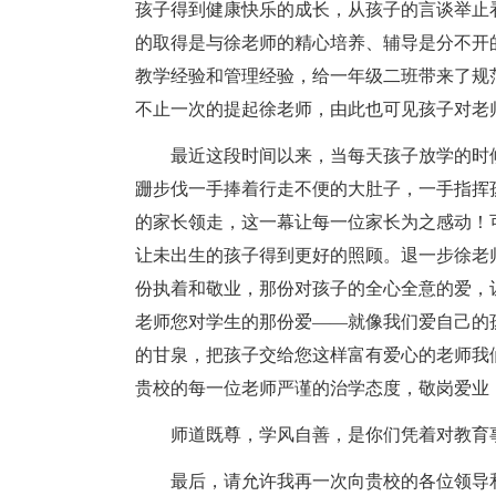
孩子得到健康快乐的成长，从孩子的言谈举止
的取得是与徐老师的精心培养、辅导是分不开
教学经验和管理经验，给一年级二班带来了规
不止一次的提起徐老师，由此也可见孩子对老
最近这段时间以来，当每天孩子放学的时
跚步伐一手捧着行走不便的大肚子，一手指挥
的家长领走，这一幕让每一位家长为之感动！
让未出生的孩子得到更好的照顾。退一步徐老
份执着和敬业，那份对孩子的全心全意的爱，
老师您对学生的那份爱——就像我们爱自己的
的甘泉，把孩子交给您这样富有爱心的老师我
贵校的每一位老师严谨的治学态度，敬岗爱业
师道既尊，学风自善，是你们凭着对教育
最后，请允许我再一次向贵校的各位领导