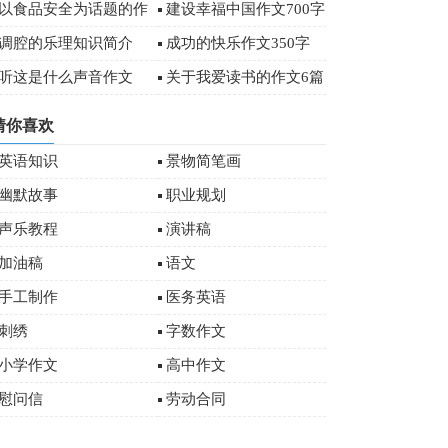
字
以食品安全为话题的作
建设幸福中国作文700字
文
调腔的乐理知识简介
成功的快乐作文350字
听这是什么声音作文
关于我爱读书的作文6篇
猜你喜欢
英语知识
景物简笔画
幽默故事
职业规划
声乐教程
演讲稿
加油稿
语文
手工制作
医务英语
刺绣
字数作文
小学作文
高中作文
慰问信
劳动合同