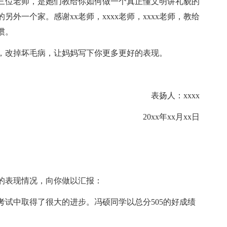
三位老师，是她们教给你如何做一个真正懂文明讲礼貌的
外一个家。感谢xx老师，xxxx老师，xxxx老师，教给
惯。
努力，改掉坏毛病，让妈妈写下你更多更好的表现。
表扬人：xxxx
20xx年xx月xx日
的表现情况，向你做以汇报：
试中取得了很大的进步。冯硕同学以总分505的好成绩