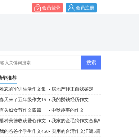
会员登录
会员注册
精华推荐
难忘的军训生活作文集
房地产转正自我鉴定
合6篇
春天来了五年级作文15
我的攒钱经历作文
篇
有关妇女节作文四篇
中秋趣事的作文
播种美德收获爱心作文
我家的金毛狗作文合集5
篇
我的爸爸小学生作文450
实用的台湾作文汇编5篇