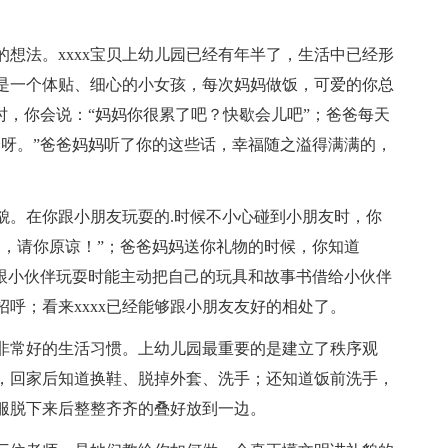
想法。xxxx宝贝上幼儿园已经有年半了，生活中已经形
是一个体贴、细心的小女孩，每次妈妈做饭，可爱的你总
时，你会说：“妈妈你很累了吧？快歇会儿吧”；爸爸每天
全呀。”爸爸妈妈听了你的这些话，幸福随之溢得满满的，
貌。在你跟小朋友玩耍的.时候不小心碰到小朋友时，你
的，请你原谅！”；爸爸妈妈送你礼物的时候，你知道
”跟小伙伴玩耍时能主动把自己的玩具和故事书借给小伙伴
呼；看来xxxx已经能够跟小朋友友好的相处了。
些非常好的生活习惯。上幼儿园最重要的是建立了秩序观
，回家后知道换鞋、脱掉外套、洗手；还知道饭前洗手，
服脱下来后整整齐齐的叠好放到一边。