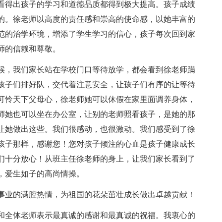
看得出孩子的学习和道德品质都得到极大提高。孩子成绩
的。徐老师以高度的责任感和崇高的使命感，以她丰富的
范的治学环境，增添了学生学习的信心，孩子每次回到家
师的信赖和尊敬。
候，我们家长站在学校门口等待放学，都会看到徐老师蹒
孩子们排好队，交代着注意安全，让孩子们有序的让等待
可怜天下父母心，徐老师她可以休假在家里面调养身体，
师她也可以坐在办公室，让别的老师照看孩子，是她的那
让她做出这些。我们很感动，也很激动。我们感受到了徐
孩子那样，感谢您！您对孩子倾注的心血是孩子健康成长
们十分放心！从班主任徐老师的身上，让我们家长看到了
，爱生如子的高尚情操。
事业的满腔热情，为祖国的花朵茁壮成长做出卓越贡献！
和全体老师表示最真诚的感谢和最真诚的祝福。我衷心的