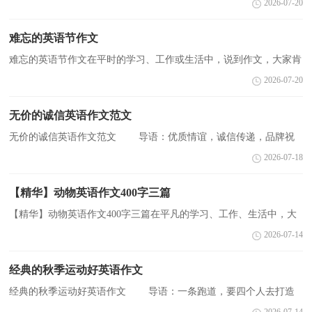
2026-07-20
有高雅，不做金刚葫芦娃。秋深愁浓胸开阔，健康基础是快...
难忘的英语节作文
难忘的英语节作文在平时的学习、工作或生活中，说到作文，大家肯
定都不陌生吧，作文是人们把记忆中所存储的有关知识、经验和思想
2026-07-20
用书面形式表达出来的记叙方式。为了让您在写作文...
无价的诚信英语作文范文
无价的诚信英语作文范文 导语：优质情谊，诚信传递，品牌祝
福，永不外期。护消费者权益保护日，只想告诉你，即使神马都是假
2026-07-18
冒伪劣，咱俩的友情绝对是国家认证了的。下面是小编为大家整理...
【精华】动物英语作文400字三篇
【精华】动物英语作文400字三篇在平凡的学习、工作、生活中，大
家都写过作文，肯定对各类作文都很熟悉吧，作文是人们把记忆中所
2026-07-14
存储的有关知识、经验和思想用书面形式表达出来的...
经典的秋季运动好英语作文
经典的秋季运动好英语作文 导语：一条跑道，要四个人去打造
一个信念，要四个人去拼搏每次交接都是信任的传递每次交接都是永