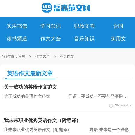
实用书信
学习知识
职场文书
合同
读书频道
作文大全
音乐知识
实用文
当前位置：
首页
>
作文大全
>
英语作文
英语作文最新文章
关于成功的英语作文范文
关于成功的英语作文范文 导语：要成功，不要与马赛跑，
要骑在马上，马上成功，下面是小编为大家整理的,英语范文。希望
2026-08-05
对大家有所帮助,欢迎阅读，仅供参考，更多相关的知识，请关注
CNFLA...
我未来职业优秀英语作文（附翻译）
我未来职业优秀英语作文（附翻译） 导语:未来是一个谁也