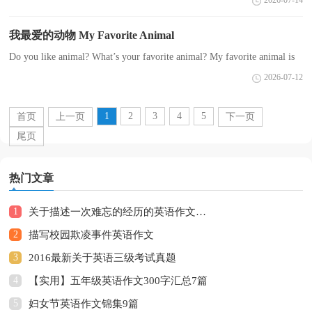
2026-07-14
恒的支持 前世的五百次回眸，才能够换来今天的相遇，冲吧!...
我最爱的动物 My Favorite Animal
Do you like animal? What’s your favorite animal? My favorite animal is
monkey. It is lovely and clever. People always say that our human beings
2026-07-12
are evolved fro...
1
2
3
4
5
首页
上一页
下一页
尾页
热门文章
1
关于描述一次难忘的经历的英语作文An Unforgettable Experience
2
描写校园欺凌事件英语作文
3
2016最新关于英语三级考试真题
4
【实用】五年级英语作文300字汇总7篇
5
妇女节英语作文锦集9篇