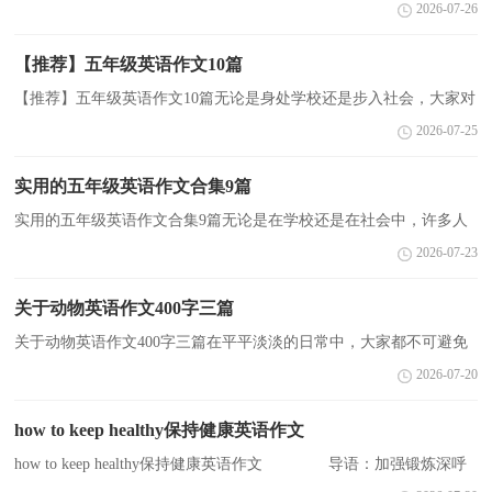
容易忘事;年老了，由于缺乏兴趣而健忘。今天小编为大家整理爱好
2026-07-26
的英语作文范文，希望对大家有所帮助，欢迎阅读，仅供参考，更多
相...
【推荐】五年级英语作文10篇
【推荐】五年级英语作文10篇无论是身处学校还是步入社会，大家对
作文都再熟悉不过了吧，作文是经过人的思想考虑和语言组织，通过
2026-07-25
文字来表达一个主题意义的记叙方法。你知道作文怎...
实用的五年级英语作文合集9篇
实用的五年级英语作文合集9篇无论是在学校还是在社会中，许多人
都写过作文吧，作文可分为小学作文、中学作文、大学作文（论
2026-07-23
文）。你写作文时总是无从下笔？以下是小编精心整理的五年...
关于动物英语作文400字三篇
关于动物英语作文400字三篇在平平淡淡的日常中，大家都不可避免
地要接触到作文吧，作文一定要做到主题集中，围绕同一主题作深入
2026-07-20
阐述，切忌东拉西扯，主题涣散甚至无主题。相信写作文...
how to keep healthy保持健康英语作文
how to keep healthy保持健康英语作文 导语：加强锻炼深呼
吸，相信自我免疫力。紫菜淡菊与鸭梨，新鲜清洁即可食。张弛有度